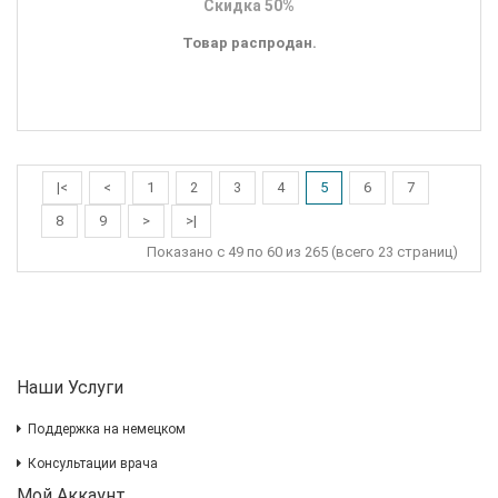
Скидка 50%
Товар распродан.
|<
<
1
2
3
4
5
6
7
8
9
>
>|
Показано с 49 по 60 из 265 (всего 23 страниц)
Наши Услуги
Поддержка на немецком
Консультации врача
Мой Аккаунт