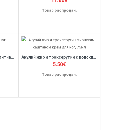
11.80€
Товар распродан.
'SOS ” Крем-бальзам для ног антиварикозный, 50мл
Акулий жир и троксерутин с конским каштаном крем для ног, 75мл
5.50€
Товар распродан.