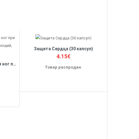
Защита Сердца (30 капсул)
4.15€
Акулий жир и Акация крем для ног при варикозе и отечности, охлаждающий, 75мл
Товар распродан.