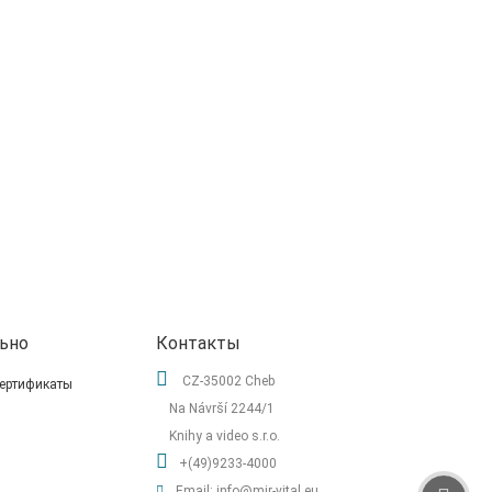
ьно
Контакты
CZ-35002 Cheb
ертификаты
Na Návrší 2244/1
Knihy a video s.r.o.
+(49)9233-4000
Email: info@mir-vital.eu