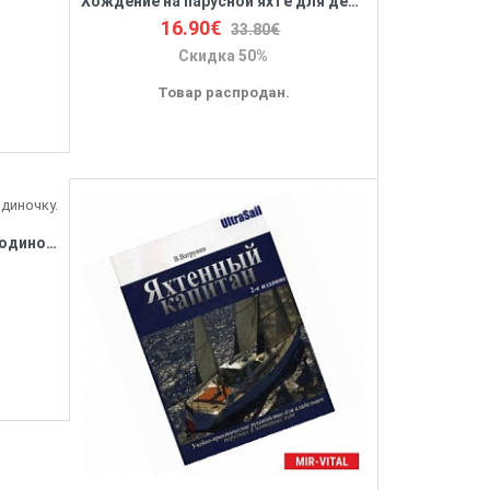
Хождение на парусной яхте для детей и взрослых
16.90€
33.80€
Скидка 50%
Товар распродан.
Управление парусной яхтой в одиночку.