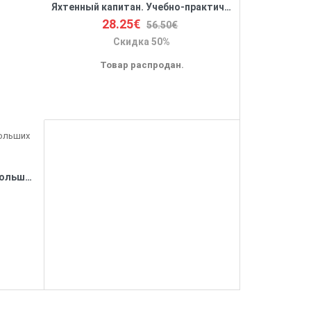
Яхтенный капитан. Учебно-практическое руководство для владельцев парусных и моторных яхт
28.25€
56.50€
Скидка 50%
Товар распродан.
Малые моторные яхты для больших плаваний