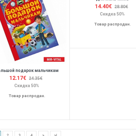
14.40€
28.80€
Скидка 50%
Товар распродан.
ольшой подарок мальчикам
12.17€
24.35€
Скидка 50%
Товар распродан.
2
3
4
>
>|