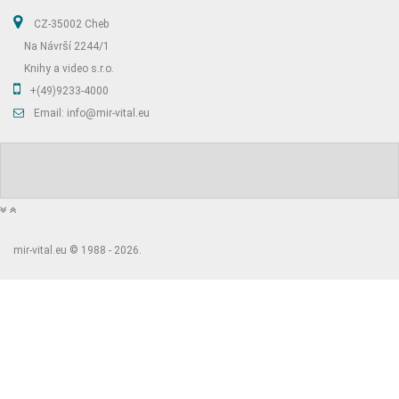
CZ-35002 Cheb
Na Návrší 2244/1
Knihy a video s.r.o.
+(49)9233-4000
Email: info@mir-vital.eu
mir-vital.eu © 1988 - 2026.