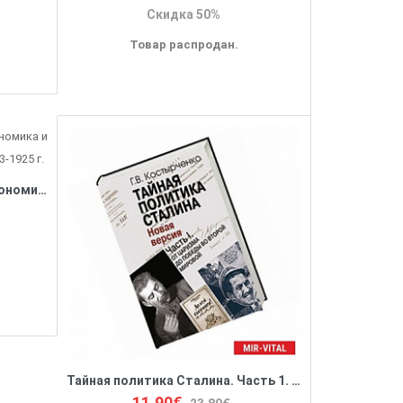
Скидка 50%
Товар распродан.
Оборотная сторона НЭПа. Экономика и политическая борьба в СССР. 1923-1925 г.
Тайная политика Сталина. Часть 1. От царизма до победы во Второй мировой.
11.90€