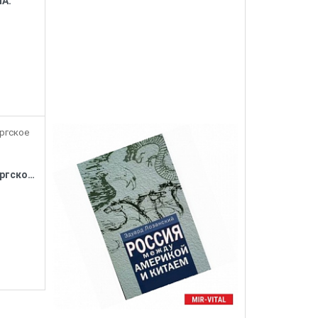
ША.
Источник свободы. Геттисбергское послание