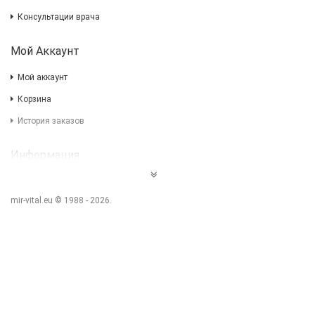
Консультации врача
Мой Аккаунт
Мой аккаунт
Корзина
История заказов
Информация
Impressum
mir-vital.eu © 1988 - 2026.
AGB
Политика конфиденциальности
Дополнительно
Подарочные сертификаты
Акции