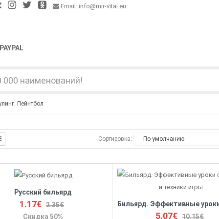
Email: info@mir-vital.eu
PAYPAL
улинг. Пейнтбол
Сортировка:
Русский бильярд
1.17€
2.35€
5.07€
10.15€
Скидка 50%