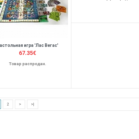
астольная игра 'Лас Вегас'
67.35€
Товар распродан.
2
>
>|