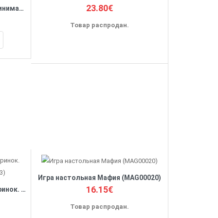
23.80€
Экономическая игра. Предприниматель. Большой спорт (Арт. ИН-0360)
Товар распродан.
Игра настольная Мафия (MAG00020)
16.15€
Карточная игра 'Мастер вечеринок. Дворовые игры' (MAG03363)
Товар распродан.