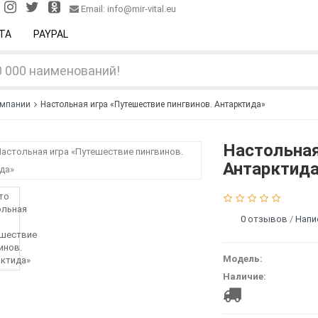
Email: info@mir-vital.eu
ТА
PAYPAL
омпании
Настольная игра «Путешествие пингвинов. Антарктида»
Настольная
Антарктид
0 отзывов
/
Напи
Модель:
Наличие:
стоимость дост