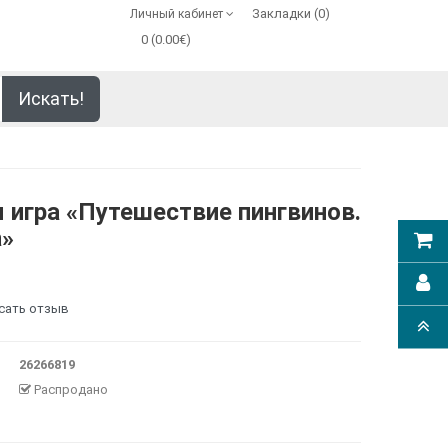
Закладки (0)
Личный кабинет
0 (0.00€)
Искать!
 игра «Путешествие пингвинов.
а»
сать отзыв
26266819
Распродано
авки в Европу