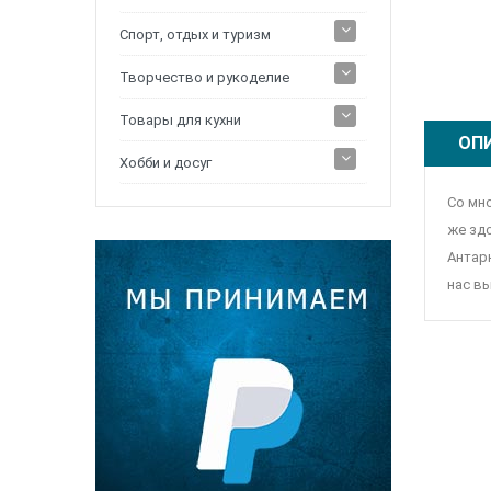
Спорт, отдых и туризм
Творчество и рукоделие
Товары для кухни
ОП
Хобби и досуг
Со мн
же зд
Антар
нас в