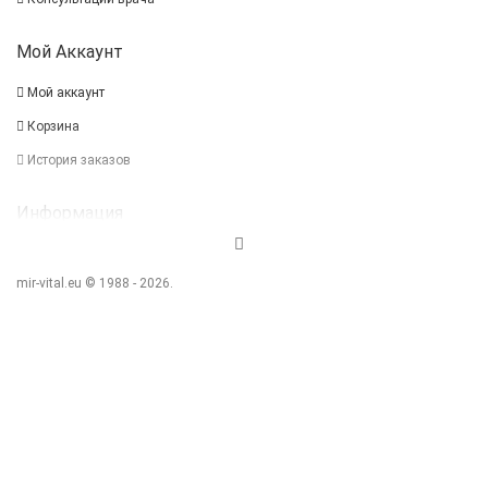
Мой Аккаунт
Мой аккаунт
Корзина
История заказов
Информация
Impressum
mir-vital.eu © 1988 - 2026.
AGB
Политика конфиденциальности
Дополнительно
Подарочные сертификаты
Акции