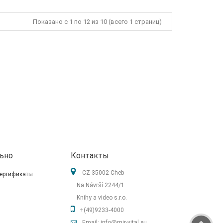
Показано с 1 по 12 из 10 (всего 1 страниц)
ьно
Контакты
CZ-35002 Cheb
ертификаты
Na Návrší 2244/1
Knihy a video s.r.o.
+(49)9233-4000
Email: info@mir-vital.eu