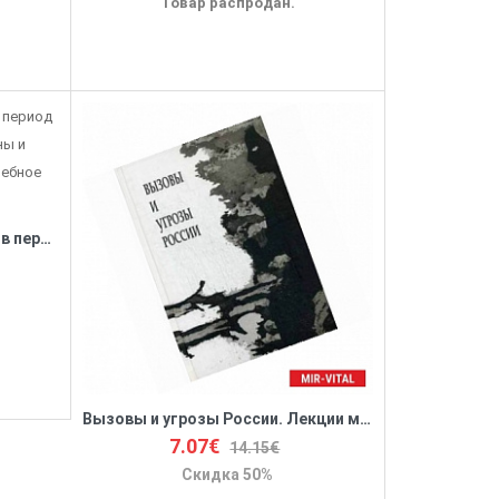
Товар распродан.
Политическая система СССР в период Великой Отечественной войны и послевоенные десятилетия. Учебное пособие
Вызовы и угрозы России. Лекции межфакультетского курса (1 семестр 2014/2015 уч. год)
7.07€
14.15€
Скидка 50%