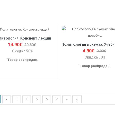
литология. Конспект лекций
14.90€
29.80€
4.90€
9.80€
Скидка 50%
Скидка 50%
Товар распродан.
Товар распродан.
2
3
4
5
6
7
>
>|