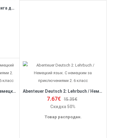
Немецкий язык для детей. Книга для чтения на немецком языке в начальной и средней школе.
Abenteuer Deutsch 2: Tests / Немецкий язык. С немецким за приключениями 2. Сборник проверочных заданий. 6 класс
Abenteuer Deutsch 2: Lehrbuch / Немецкий язык. С немецким за приключениями 2. 6 класс
7.67€
15.35€
Скидка 50%
Товар распродан.