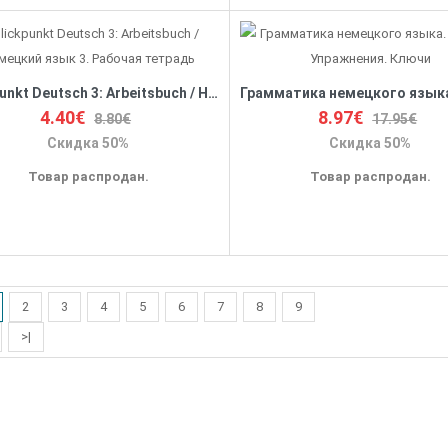
Blickpunkt Deutsch 3: Arbeitsbuch / Немецкий язык 3. Рабочая тетрадь
4.40€
8.97€
8.80€
17.95€
Скидка 50%
Скидка 50%
Товар распродан.
Товар распродан.
2
3
4
5
6
7
8
9
>|