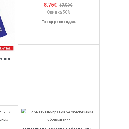
8.75€
17.50€
Скидка 50%
Товар распродан.
Совещания при директоре. Технолог, тематика, сцена