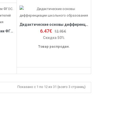
Дидактические основы дифференциации школьного образования
6.47€
Как помочь учителю в освоении ФГОС. Пособие для учителей, руководителей школ и органов образования
12.95€
Скидка 50%
Товар распродан.
Показано с 1 по 12 из 31 (всего 3 страниц)