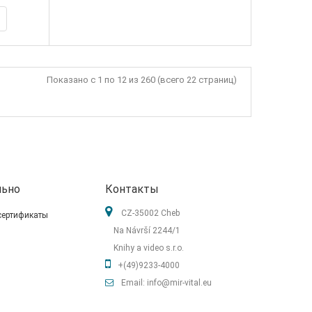
Показано с 1 по 12 из 260 (всего 22 страниц)
льно
Контакты
CZ-35002 Cheb
сертификаты
Na Návrší 2244/1
Knihy a video s.r.o.
+(49)9233-4000
Email: info@mir-vital.eu