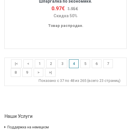
Шпаргалка по экономике.
0.97€
1.95€
Скидка 50%
Товар распродан.
|<
<
1
2
3
4
5
6
7
8
9
>
>|
Показано с 37 по 48 из 265 (всего 23 страниц)
Наши Услуги
Поддержка на немецком