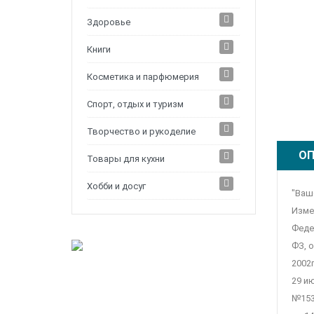
Здоровье
Книги
Косметика и парфюмерия
Спорт, отдых и туризм
Творчество и рукоделие
ОП
Товары для кухни
Хобби и досуг
"Ваш
Изме
Федер
ФЗ, о
2002г
29 ию
№153-