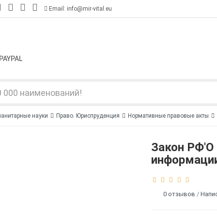
Email: info@mir-vital.eu
PAYPAL
манитарные науки
Право. Юриспруденция
Нормативные правовые акты
Закон РФ'О
информации
0 отзывов
/
Напи