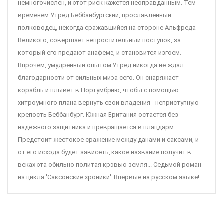
немногочислен, и этот риск кажется неоправданным. Тем
временем Утред Беббанбургский, прославленный
полководец, некогда сражавшийся на стороне Альфреда
Великого, совершает непростительный поступок, за
который его предают анафеме, и становится изгоем.
Впрочем, умудренный опытом Утред никогда не ждал
благодарности от сильных мира сего. Он снаряжает
корабль и плывет в Нортумбрию, чтобы с помощью
хитроумного плана вернуть свои владения - неприступную
крепость Беббанбург. Южная Британия остается без
надежного защитника и превращается в плацдарм.
Предстоит жестокое сражение между данами и саксами, и
от его исхода будет зависеть, какое название получит в
веках эта обильно политая кровью земля... Седьмой роман
из цикла 'Саксонские хроники'. Впервые на русском языке!