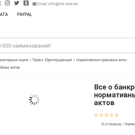
Email: info@mir-vital.eu
АТА
PAYPAL
анитарные науки
Право. Юриспруденция
Нормативные правовые акты
ебных актов
Все о банк
нормативны
актов
0 отзывов
/
Напи