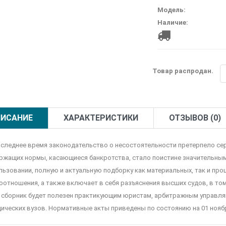
Модель:
Наличие:
Товар распродан.
ИСАНИЕ
ХАРАКТЕРИСТИКИ
ОТЗЫВОВ (0)
оследнее время законодательство о несостоятельности претерпело сер
ржащих нормы, касающиеся банкротства, стало поистине значительным.
льзовании, полную и актуальную подборку как материальных, так и пр
оотношения, а также включает в себя разъяснения высших судов, в том
 сборник будет полезен практикующим юристам, арбитражным управля
ических вузов. Нормативные акты приведены по состоянию на 01 ноябр