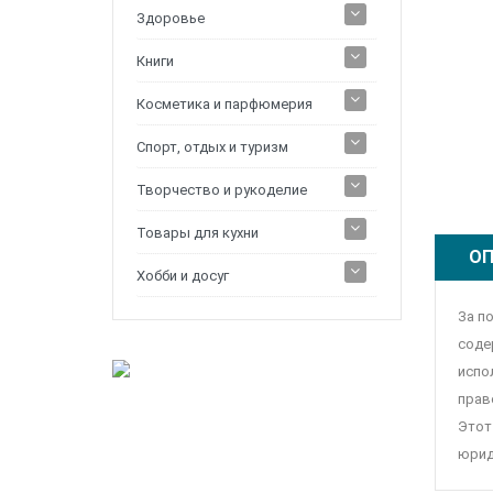
Здоровье
Книги
Косметика и парфюмерия
Спорт, отдых и туризм
Творчество и рукоделие
Товары для кухни
ОП
Хобби и досуг
За п
соде
испо
прав
Этот
юрид