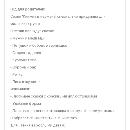
Гид для родителей:
Серия 'Книжка в кармане' специально придумана для
маленьких ручек.
В серии вас ждут сказки:
- Мужик и медведь
- Петушок и бобовое зёрнышко
- Старик-годовик
- Курочка Ряба
- Ворона и рак
- Репка
- Лиса и журавль
Изюминки:
- Любимые сказки с красивыми иллюстрациями
- Удобный формат
- Плотные, но легкие страницы с закруглёнными уголками
В обработке Константина Ушинского.
Для чтения взрослыми детям."