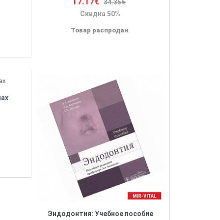
17.17€
34.35€
Скидка 50%
Товар распродан.
мах
Эндодонтия: Учебное пособие