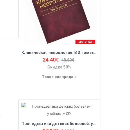
Клиническая неврология. В 3 томах. Том 3 (часть 2). Основы нейрохирургии
24.40€
48.80€
Скидка 50%
Товар распродан.
я
Пропедевтика детских болезней: учебник. + CD.