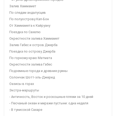
Залив Хаммамет
По следам андалусцев
По полуострову Кап-Бон
От Хаммамета к Кайруану
Поездка по Сахелю
Окрестности залива Хаммамет
Залив Габес и остров Джерба
Поездка по острову Джерба
По горному краю Матмата
Окрестности залива Габес
Подземные города и древние руины
Солончак Шотт-эль-Джерид
Оазисы в горах
Экстра-маршруты
- Античность, Восток и роскошные пляжи за 10 дней
- Песчаный океан и миражи пустыни: одна неделя
- В тунисской Сахаре