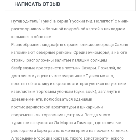
НАПИСАТЬ ОТЗЫВ
Путеводитель 'Тунис' в серии 'Русский гид. Полиглот' с мини-
разговорником и большой подробной картой в накладном
кармане на обложке.
Разнообразны ландшафты страны: оливковые рощи Сахеля
напоминают северные регионы Средиземноморья, а на юге
страны расположены залитые палящим солнцем
безбрежные пространства пустыни Сахары. Пожалуй, по
достоинству оценить все очарование Туниса можно,
посетив её столицу и окрестности: прогуляться по уютным
извилистым торговым улочкам (суки, souk), заглянуть в
древние мечети, полюбоваться зданиями
постмодернистской архитектуры и шикарными
современными торговыми центрами. Всегда много
туристов на курортах Ла-Марса и Гаммарт, где отличные
рестораны и бары расположены прямо на песчаных пляжах.
А посещение городка Картаж, тихого аристократического