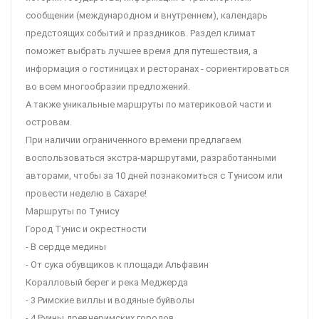
сообщении (международном и внутреннем), календарь
предстоящих событий и праздников. Раздел климат
поможет выбрать лучшее время для путешествия, а
информация о гостиницах и ресторанах - сориентироваться
во всем многообразии предложений.
А также уникальные маршруты по материковой части и
островам.
При наличии ограниченного времени предлагаем
воспользоваться экстра-маршрутами, разработанными
авторами, чтобы за 10 дней познакомиться с Тунисом или
провести неделю в Сахаре!
Маршруты по Тунису
Город Тунис и окрестности
- В сердце медины
- От сука обувщиков к площади Альфавин
Коралловый берег и река Меджерда
- 3 Римские виллы и водяные буйволы
- 4 Руины древнеримских городов