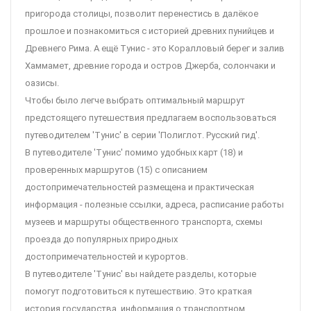
пригорода столицы, позволит перенестись в далёкое
прошлое и познакомиться с историей древних пунийцев и
Древнего Рима. А ещё Тунис - это Коралловый берег и залив
Хаммамет, древние города и остров Джерба, солончаки и
оазисы.
Чтобы было легче выбрать оптимальный маршрут
предстоящего путешествия предлагаем воспользоваться
путеводителем 'Тунис' в серии 'Полиглот. Русский гид'.
В путеводителе 'Тунис' помимо удобных карт (18) и
проверенных маршрутов (15) с описанием
достопримечательностей размещена и практическая
информация - полезные ссылки, адреса, расписание работы
музеев и маршруты общественного транспорта, схемы
проезда до популярных природных
достопримечательностей и курортов.
В путеводителе 'Тунис' вы найдете разделы, которые
помогут подготовиться к путешествию. Это краткая
история государства, информация о транспортном