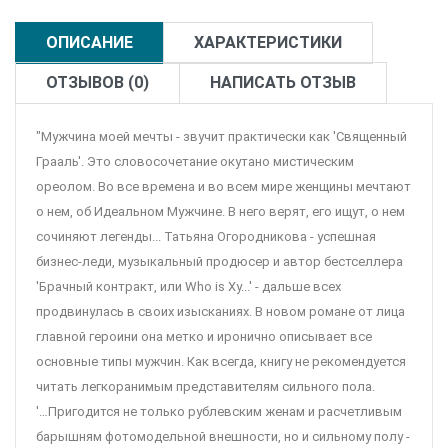
ОПИСАНИЕ
ХАРАКТЕРИСТИКИ
ОТЗЫВОВ (0)
НАПИСАТЬ ОТЗЫВ
"Мужчина моей мечты - звучит практически как 'Священный
Грааль'. Это словосочетание окутано мистическим
ореолом. Во все времена и во всем мире женщины мечтают
о нем, об Идеальном Мужчине. В него верят, его ищут, о нем
сочиняют легенды... Татьяна Огородникова - успешная
бизнес-леди, музыкальный продюсер и автор бестселлера
'Брачный контракт, или Who is Xy...' - дальше всех
продвинулась в своих изысканиях. В новом романе от лица
главной героини она метко и иронично описывает все
основные типы мужчин. Как всегда, книгу не рекомендуется
читать легкоранимым представителям сильного пола.
'…Пригодится не только рублевским женам и расчетливым
барышням фотомодельной внешности, но и сильному полу -