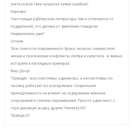
учиться все-таки лучше на чужих ошибках'.
Карьера
'Настоящая рублевская литература тем и отличается от
поддельной, что далека от умиления гламуром:
Наумилялись уже!'
Огонек
'Все тонкости современного брака, нюансы совместной
жизни и трагические конфликты любви и капитала - в живых
историях и наглядных примерах'.
Ваш Досуг
'Принцип - все счастливы одинаково, а несчастливы по-
своему, работает во все времена. Социальная
принадлежность не влияет на содержание женских
откровений и степень переживания. Просто одни пьют с
горя дешевую водку, другие 'Henessy ХО'.
Правда.ru"