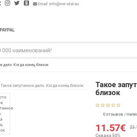
Email: info@mir-vital.eu
PAYPAL
е дело. Когда конец близок
Такое запут
близок
0 отзывов
/
Напи
11.57€
23.
Скидка 50%