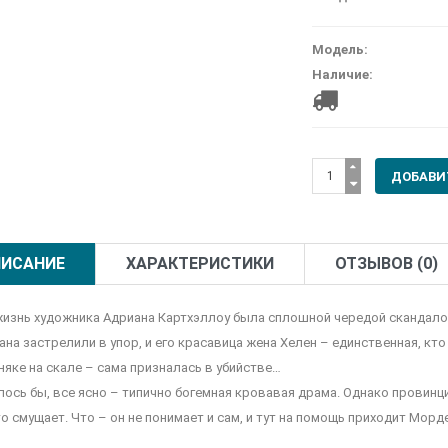
Модель:
Наличие:
ИСАНИЕ
ХАРАКТЕРИСТИКИ
ОТЗЫВОВ (0)
жизнь художника Адриана Картхэллоу была сплошной чередой скандалов
ана застрелили в упор, и его красавица жена Хелен – единственная, кто
няке на скале – сама призналась в убийстве…
лось бы, все ясно – типично богемная кровавая драма. Однако провинц
то смущает. Что – он не понимает и сам, и тут на помощь приходит Мор