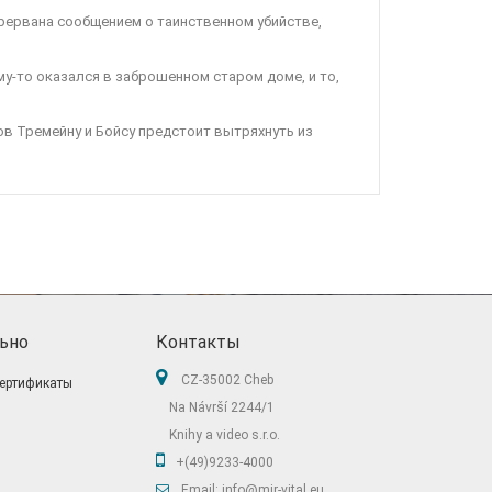
рервана сообщением о таинственном убийстве,
му-то оказался в заброшенном старом доме, и то,
ов Тремейну и Бойсу предстоит вытряхнуть из
ьно
Контакты
CZ-35002 Cheb
ертификаты
Na Návrší 2244/1
Knihy a video s.r.o.
+(49)9233-4000
Email: info@mir-vital.eu