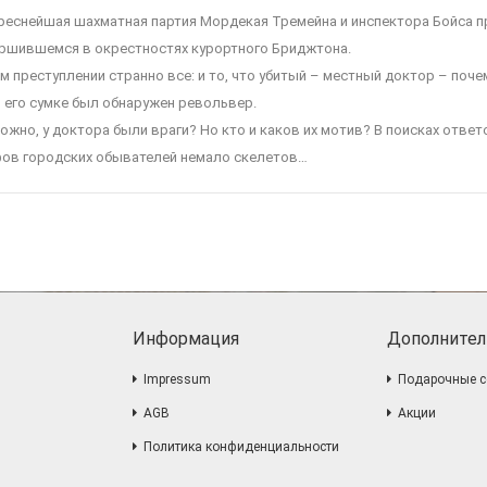
реснейшая шахматная партия Мордекая Тремейна и инспектора Бойса п
ршившемся в окрестностях курортного Бриджтона.
ом преступлении странно все: и то, что убитый – местный доктор – поче
в его сумке был обнаружен револьвер.
ожно, у доктора были враги? Но кто и каков их мотив? В поисках ответ
ов городских обывателей немало скелетов…
Информация
Дополнител
Impressum
Подарочные с
AGB
Акции
Политика конфиденциальности