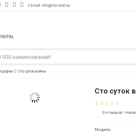
Email: info@mir-vital.eu
PAYPAL
ографии
Сто суток войны
Сто суток 
0 отзывов
/
Напи
Модель: