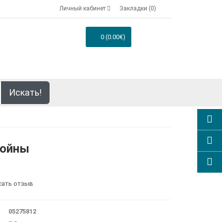
Личный кабинет
Закладки (0)
0 (0.00€)
Искать!
войны
сать отзыв
05275812