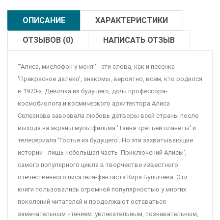
ОПИСАНИЕ
ХАРАКТЕРИСТИКИ
ОТЗЫВОВ (0)
НАПИСАТЬ ОТЗЫВ
"'Алиса, миелофон у меня!' - эти слова, как и песенка
'Прекрасное далеко', знакомы, вероятно, всем, кто родился
в 1970-х. Девочка из будущего, дочь профессора-
космобиолога и космического архитектора Алиса
Селезнева завоевала любовь детворы всей страны после
выхода на экраны мультфильма 'Тайна третьей планеты' и
телесериала 'Гостья из будущего'. Но эти захватывающие
истории - лишь небольшая часть 'Приключений Алисы',
самого популярного цикла в творчестве известного
отечественного писателя-фантаста Кира Булычева. Эти
книги пользовались огромной популярностью у многих
поколений читателей и продолжают оставаться
замечательным чтением: увлекательным, познавательным,