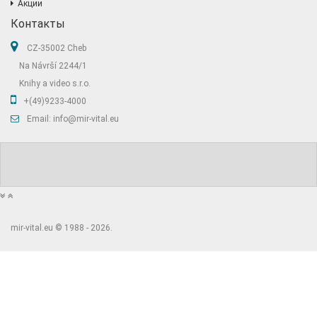
Акции
Контакты
CZ-35002 Cheb
Na Návrší 2244/1
Knihy a video s.r.o.
+(49)9233-4000
Email: info@mir-vital.eu
mir-vital.eu © 1988 - 2026.