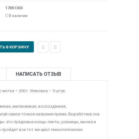
17051303
В наличии
НАПИСАТЬ ОТЗЫВ
мотка – 200 г. Упаковка – 5 штук.
нная, меланжевая, воссозданная,
алуй самое точное название пряже. Выработана она
ды- это прядомые концы ленты, ровницы, мычка и
 пройдет все тот же цикл технологических