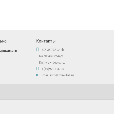
ьно
Контакты
CZ-35002 Cheb
ертификаты
Na Návrší 2244/1
Knihy a video s.r.o.
+(49)9233-4000
Email: info@mir-vital.eu