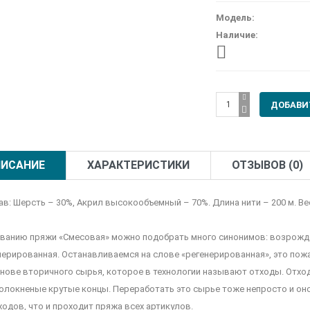
Модель:
Наличие:
ИСАНИЕ
ХАРАКТЕРИСТИКИ
ОТЗЫВОВ (0)
в: Шерсть – 30%, Акрил высокообъемный – 70%. Длина нити – 200 м. Вес 
званию пряжи «Смесовая» можно подобрать много синонимов: возрожде
нерированная. Останавливаемся на слове «регенерированная», это пож
снове вторичного сырья, которое в технологии называют отходы. Отхо
олокненые крутые концы. Переработать это сырье тоже непросто и оно
ходов, что и проходит пряжа всех артикулов.