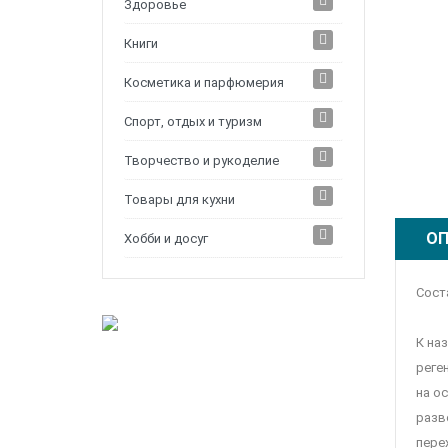
Здоровье
Книги
Косметика и парфюмерия
Спорт, отдых и туризм
Творчество и рукоделие
Товары для кухни
ОП
Хобби и досуг
Соста
К на
реге
на о
разв
пере