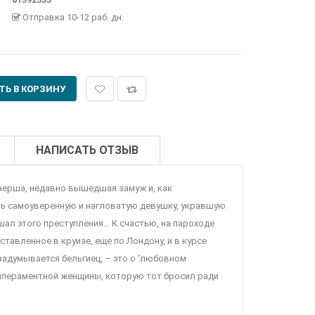
Отправка 10-12 раб. дн.
НАПИСАТЬ ОТЗЫВ
нерша, недавно вышедшая замуж и, как
ть самоуверенную и нагловатую девушку, укравшую
шал этого преступления… К счастью, на пароходе
авленное в круизе, еще по Лондону, и в курсе
задумывается бельгиец, – это о 'любовном
емпераментной женщины, которую тот бросил ради