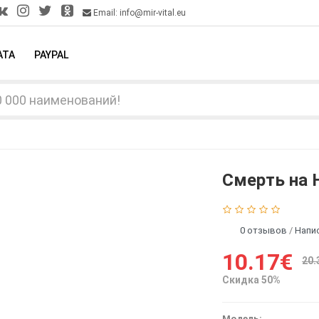
Email: info@mir-vital.eu
АТА
PAYPAL
Смерть на 
0 отзывов
/
Напи
10.17€
20.
Скидка 50%
Модель: