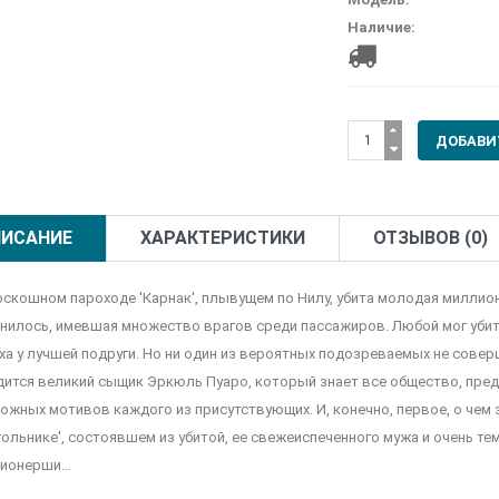
Наличие:
ИСАНИЕ
ХАРАКТЕРИСТИКИ
ОТЗЫВОВ (0)
оскошном пароходе 'Карнак', плывущем по Нилу, убита молодая миллио
нилось, имевшая множество врагов среди пассажиров. Любой мог уби
ха у лучшей подруги. Но ни один из вероятных подозреваемых не совер
дится великий сыщик Эркюль Пуаро, который знает все общество, предст
ожных мотивов каждого из присутствующих. И, конечно, первое, о чем 
гольнике', состоявшем из убитой, ее свежеиспеченного мужа и очень т
ионерши…