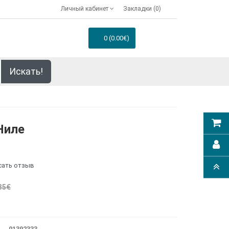
Личный кабинет
Закладки (0)
0 (0.00€)
Искать!
Ниле
сать отзыв
35€
01392333