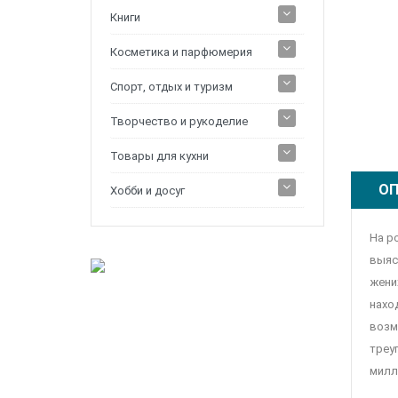
Книги
Косметика и парфюмерия
Спорт, отдых и туризм
Творчество и рукоделие
Товары для кухни
ОП
Хобби и досуг
На р
выяс
жени
нахо
возм
треу
милл