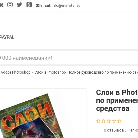
Email: info@mir-vital.eu
PAYPAL
Adobe Photoshop
Слои в Photoshop. Полное руководство по применению са
Слои в Pho
по примене
средства
0 отзывов
/
Напи