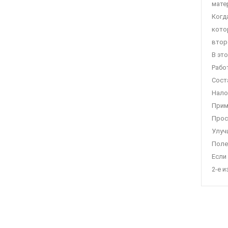
мате
Когда
кото
втор
В это
Рабо
Сост
Нало
Прим
Прос
Улуч
Поле
Если 
2-е и