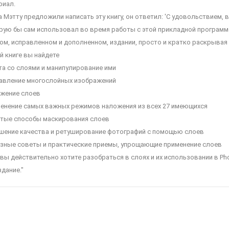
риал.
 Мэтту предложили написать эту книгу, он ответил: 'С удовольствием, в
рую бы сам использовал во время работы с этой прикладной программо
ом, исправленном и дополненном, издании, просто и кратко раскрывая
й книге вы найдете
та со слоями и манипулирование ими
авление многослойных изображений
жение слоев
енение самых важных режимов наложения из всех 27 имеющихся
тые способы маскирования слоев
шение качества и ретуширование фотографий с помощью слоев
зные советы и практические приемы, упрощающие применение слоев
вы действительно хотите разобраться в слоях и их использовании в Phot
здание."