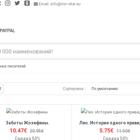
Email: info@mir-vital.eu
PAYPAL
ных писателей
Сортировка:
Заботы Жозефины.
Лео. История одного прив
10.47€
5.75€
20.95€
11.50€
Скидка 50%
Скидка 50%