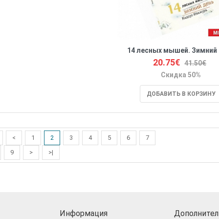
14 лесных мышей. Зимний
20.75€
41.50€
Скидка 50%
ДОБАВИТЬ В КОРЗИНУ
<
1
2
3
4
5
6
7
9
>
>|
Информация
Дополнител