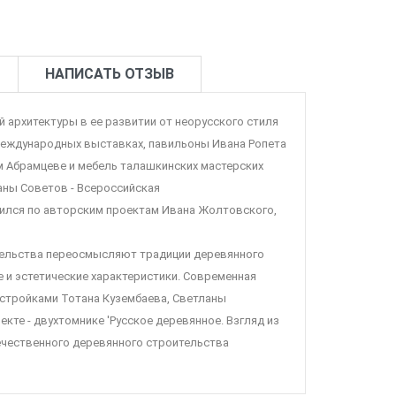
НАПИСАТЬ ОТЗЫВ
й архитектуры в ее развитии от неорусского стиля
 международных выставках, павильоны Ивана Ропета
м Абрамцеве и мебель талашкинских мастерских
ны Советов - Всероссийская
оился по авторским проектам Ивана Жолтовского,
тельства переосмысляют традиции деревянного
 и эстетические характеристики. Современная
постройками Тотана Кузембаева, Светланы
кте - двухтомнике 'Русское деревянное. Взгляд из
течественного деревянного строительства