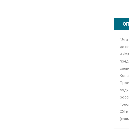
ОП
"Эта
до п
и Фе
пред
сель
Конс
Прое
зодч
росс
Голо
XXI 
(храм