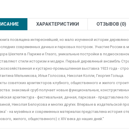
ИСАНИЕ
ХАРАКТЕРИСТИКИ
ОТЗЫВОВ (0)
 книга посвящена интереснейшей, но мало изученной истории деревянно
оследних современных дачных и парковых построек. Участие России в
дора Шехтеля в Париже и Глазго, уникальные постройки в подмосковно
ставляют стили историзм и модерн. Первый деревянный ансамбль Стра
скохозяйственная и кустарно-промышленная выставка 1923 года - стр
тантина Мельникова, Ильи Голосова, Николая Колли, Георгия Гольца.
кты советских архитекторов клубного, общественного и жилого строи
ества: знакомый сруб получает новые функциональные, конструктивные
ийская архитектура - фестивальная, дачная, парковая - представлена 
виной, Николая Белоусова и многих других. Впервые в издательской прое
века' - на музейных и современных материалах представлена история о
ового, жилого, общественного) с XIV века до наших дней."