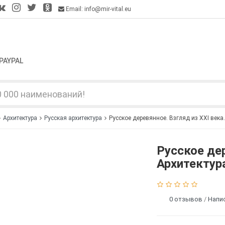
Email: info@mir-vital.eu
PAYPAL
Архитектура
Русская архитектура
Русское деревянное. Взгляд из XXI века.
Русское дер
Архитектура
0 отзывов
/
Напи