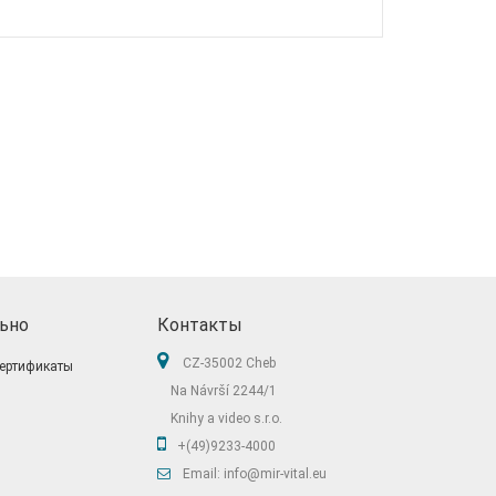
ьно
Контакты
CZ-35002 Cheb
ертификаты
Na Návrší 2244/1
Knihy a video s.r.o.
+(49)9233-4000
Email: info@mir-vital.eu