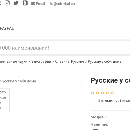
Email: info@mir-vital.eu
PAYPAL
анитарные науки
Этнография
Славяне. Русские
Русские у себя дома
Русские у 
0 отзывов
/
Напи
Модель:
Наличие: