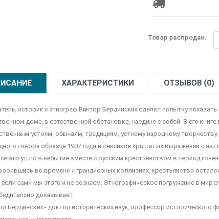
Товар распродан.
ИСАНИЕ
ХАРАКТЕРИСТИКИ
ОТЗЫВОВ (0)
атель, историк и этнограф Виктор Бердинских сделал попытку показать р
твенном доме, в естественной обстановке, наедине с собой. В его книге
ственным устоям, обычаям, традициям, устному народному творчеству,
дного говора образца 1907 года и лексикон крылатых выражений с авт
все это ушло в небытие вместе с русским крестьянством в период гонен
ворившись во времени и грандиозных коллизиях, крестьянство осталось
 если сами мы этого и не сознаем. Этнографическое погружение в мир 
убедительно доказывает.
ор Бердинских - доктор исторических наук, профессор исторического ф