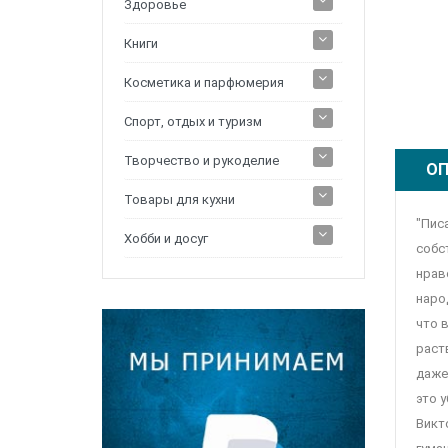
Здоровье
Книги
Косметика и парфюмерия
Спорт, отдых и туризм
Творчество и рукоделие
ОП
Товары для кухни
"Пис
Хобби и досуг
собс
нрав
наро
что 
раст
даже
это 
Викт