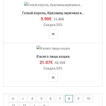
Голый король, Красавец-мужчина и…
5.90€
11.80€
Скидка 50%
Я всего лишь кошка
21.07€
42.15€
Скидка 50%
|<
<
4
5
6
7
8
9
10
11
12
>
>|