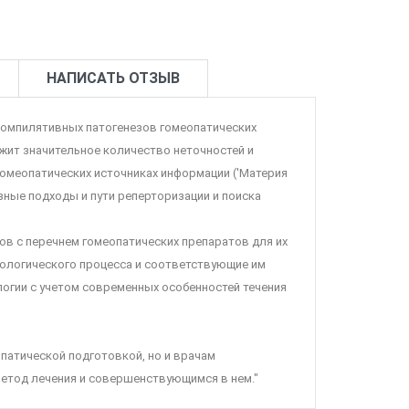
НАПИСАТЬ ОТЗЫВ
 компилятивных патогенезов гомеопатических
ржит значительное количество неточностей и
омеопатических источниках информации ('Материя
зные подходы и пути реперторизации и поиска
в с перечнем гомеопатических препаратов для их
тологического процесса и соответствующие им
логии с учетом современных особенностей течения
патической подготовкой, но и врачам
метод лечения и совершенствующимся в нем."