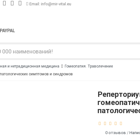
Email: info@mir-vital.eu
PAYPAL
ная и нетрадиционная медицина
Гомеопатия. Траволечение
 патологических симптомов и синдромов
Реперториу
гомеопатич
патологиче
0 отзывов
/
Напи