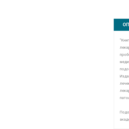
ОП
"Кни
лека
проб
меди
подо
Изда
лече
лека
пато
Подо
акад