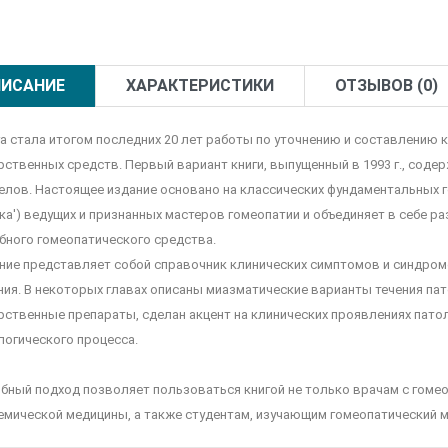
ИСАНИЕ
ХАРАКТЕРИСТИКИ
ОТЗЫВОВ (0)
га стала итогом последних 20 лет работы по уточнению и составлению
рственных средств. Первый вариант книги, выпущенный в 1993 г., соде
елов. Настоящее издание основано на классических фундаментальных г
ка') ведущих и признанных мастеров гомеопатии и объединяет в себе ра
бного гомеопатического средства.
ние представляет собой справочник клинических симптомов и синдромо
ния. В некоторых главах описаны миазматические варианты течения па
рственные препараты, сделан акцент на клинических проявлениях пато
логического процесса.
бный подход позволяет пользоваться книгой не только врачам с гомео
емической медицины, а также студентам, изучающим гомеопатический 