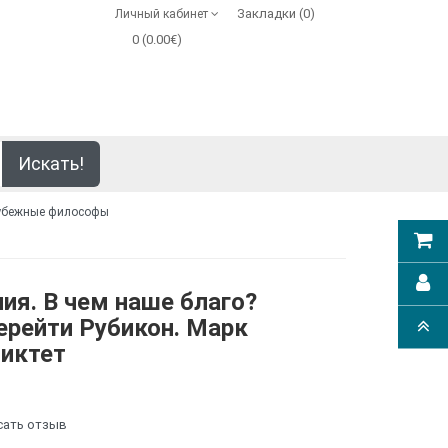
Закладки (0)
Личный кабинет
0 (0.00€)
Искать!
убежные философы
я. В чем наше благо?
ерейти Рубикон. Марк
пиктет
сать отзыв