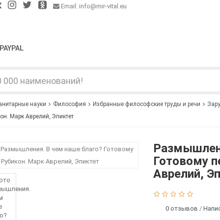
Email: info@mir-vital.eu
PAYPAL
анитарные науки
Философия
Избранные философские труды и речи
Зар
он. Марк Аврелий, Эпиктет
Размышлени
Готовому п
Аврелий, Э
0 отзывов
/
Напи