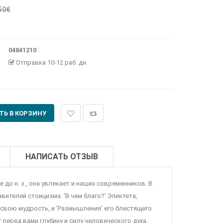
50€
04841210
Отправка 10-12 раб. дн.
НАПИСАТЬ ОТЗЫВ
 до н. э., она увлекает и наших современников. В
ителей стоицизма. 'В чем благо?' Эпиктета,
свою мудрость, и 'Размышления' его блестящего
еред вами глубину и силу человеческого духа.