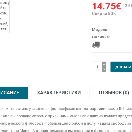
14.75€
29.
Скидка 50%
Модель:
Наличие:
ИСАНИЕ
ХАРАКТЕРИСТИКИ
ОТЗЫВОВ (0)
изм - поистине уникальная философская школа: зародившись в III-II веке
 книге вы познакомитесь с ярчайшими мыслями одних из лучших представ
негреческого философа, побывавшего рабом и получившим свободу за 
едователя Марка Аврелия, римского императора и философа, раскроют п