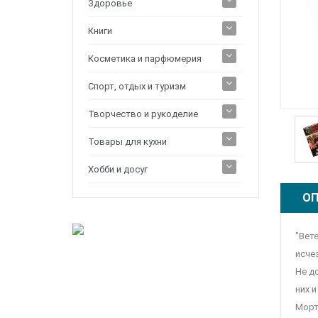
Здоровье
Книги
Косметика и парфюмерия
Спорт, отдых и туризм
Творчество и рукоделие
Товары для кухни
Хобби и досуг
ОП
"Вете
исче
Не д
них 
Морт