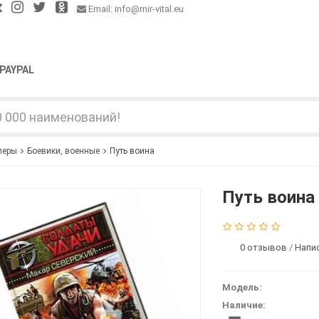
Email: info@mir-vital.eu
PAYPAL
леры
Боевики, военные
Путь воина
Путь воина
0 отзывов
/
Напи
Модель:
Наличие: