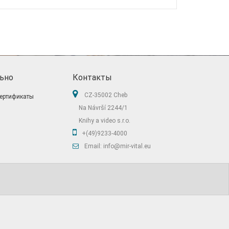
ьно
Контакты
CZ-35002 Cheb
ертификаты
Na Návrší 2244/1
Knihy a video s.r.o.
+(49)9233-4000
Email: info@mir-vital.eu