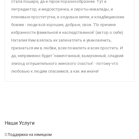
стала пошире, да и герои поразнообразнее. Тут и
литредактор, и медсестричка, и сироты-инвалиды, и
плечевые проститутки, и олдовые хиппи, и кладбищенские
бомжи - люди всё хорошие, добрые, свои. 'По причине
избранности фамильной и наследственной' (автор о себе)
Наталия Ким взялась их запечатлеть и увековечить,
признаться им в любви, всех пожалеть и всех простить. И
да, непременно будет 'намечтанный, вымученный, сладкий
эпизод оглушительного женского счастья' - потому что
любовью к людям спасаемся, а как же иначе!
Наши Услуги
Поддержка на немецком