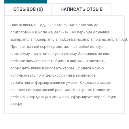
ОТЗЫВОВ (0)
НАПИСАТЬ ОТЗЫВ
Навык письма – один из важнейших в программе
подготовки к школе и в дальнейшем периоде обучения.
&,amp,amp,amp,amp,amp,amp,lt,br&,amp,amp,amp,amp,amp,amp,gt,
Прописи данной серии представляют собой полную
программу подготовки руки к письму. Занимаясь по ним,
ребенок научится писать буквы и цифры, штриховать,
проводить линии и рисовать узоры. Прописи можно
использовать по отдельности или в комплексе,
отрабатывая формирующиеся умения. Систематическое
выполнение упражнений разовьет мелкую моторику рук
ребенка, координацию движений, сформирует образы букв
и цифр.