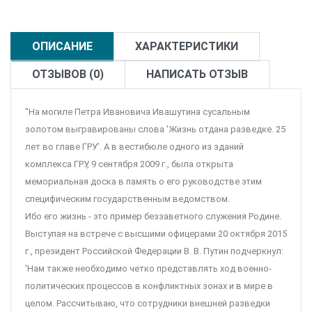
ОПИСАНИЕ
ХАРАКТЕРИСТИКИ
ОТЗЫВОВ (0)
НАПИСАТЬ ОТЗЫВ
"На могиле Петра Ивановича Ивашутина сусальным
золотом выгравированы слова 'Жизнь отдана разведке. 25
лет во главе ГРУ'. А в вестибюле одного из зданий
комплекса ГРУ, 9 сентября 2009 г., была открыта
мемориальная доска в память о его руководстве этим
специфическим государственным ведомством.
Ибо его жизнь - это пример беззаветного служения Родине.
Выступая на встрече с высшими офицерами 20 октября 2015
г., президент Российской Федерации В. В. Путин подчеркнул:
'Нам также необходимо четко представлять ход военно-
политических процессов в конфликтных зонах и в мире в
целом. Рассчитываю, что сотрудники внешней разведки