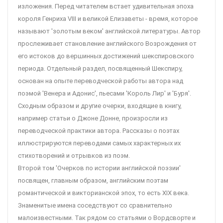
изложения. Перед читателем встает удивительная эпоха
короля Генриха VIII и великой Елизаветы - время, которое
называют 'золотым веком' английской литературы. Автор
прослеживает становление английского Возрождения от
его истоков до вершинных достижений шекспировского
периода. Отдельный раздел, посвященный Шекспиру,
основан на опыте переводческой работы автора над
поэмой 'Венера и Адонис', пьесами 'Король Лир' и 'Буря'.
Сходным образом и другие очерки, входящие в книгу,
например статьи о Джоне Донне, произросли из
переводческой практики автора. Рассказы о поэтах
иллюстрируются переводами самых характерных их
стихотворений и отрывков из поэм.
Второй том 'Очерков по истории английской поэзии'
посвящен, главным образом, английским поэтам
романтической и викторианской эпох, то есть XIX века.
Знаменитые имена соседствуют со сравнительно
малоизвестными. Так рядом со статьями о Вордсворте и