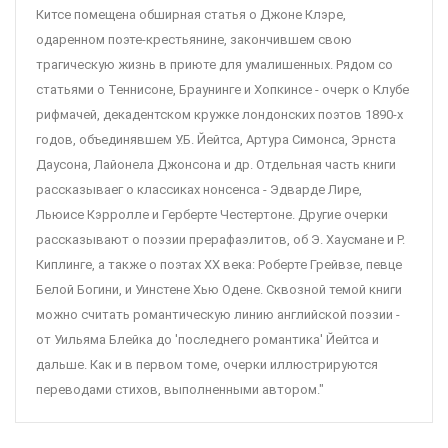
Китсе помещена обширная статья о Джоне Клэре,
одаренном поэте-крестьянине, закончившем свою
трагическую жизнь в приюте для умалишенных. Рядом со
статьями о Теннисоне, Браунинге и Хопкинсе - очерк о Клубе
рифмачей, декадентском кружке лондонских поэтов 1890-х
годов, объединявшем У.Б. Йейтса, Артура Симонса, Эрнста
Даусона, Лайонела Джонсона и др. Отдельная часть книги
рассказываег о классиках нонсенса - Эдварде Лире,
Льюисе Кэрролле и Герберте Честертоне. Другие очерки
рассказывают о поэзии прерафаэлитов, об Э. Хаусмане и Р.
Киплинге, а также о поэтах XX века: Роберте Грейвзе, певце
Белой Богини, и Уинстене Хью Одене. Сквозной темой книги
можно считать романтическую линию английской поэзии -
от Уильяма Блейка до 'последнего романтика' Йейтса и
дальше. Как и в первом томе, очерки иллюстрируются
переводами стихов, выполненными автором."