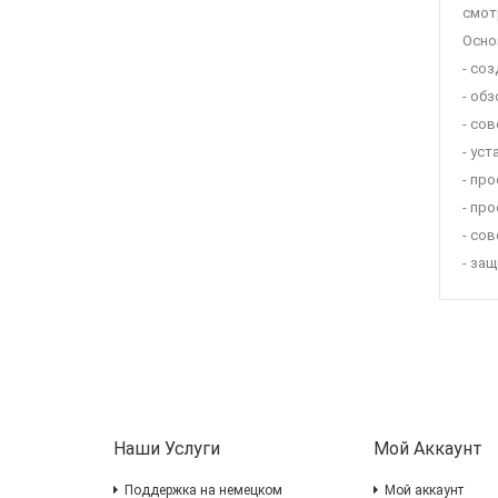
смот
Осно
- со
- обз
- со
- ус
- пр
- про
- со
- за
Наши Услуги
Мой Аккаунт
Поддержка на немецком
Мой аккаунт