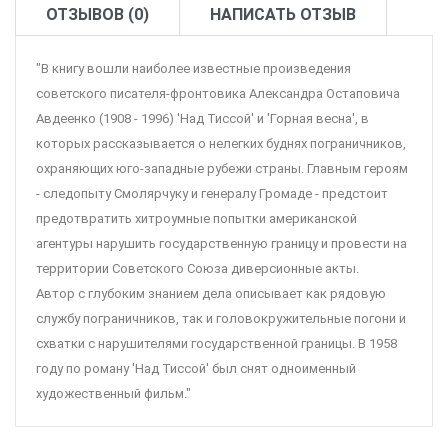
ОТЗЫВОВ (0)
НАПИСАТЬ ОТЗЫВ
"В книгу вошли наиболее известные произведения
советского писателя-фронтовика Александра Остаповича
Авдеенко (1908 - 1996) 'Над Тиссой' и 'Горная весна', в
которых рассказывается о нелегких буднях пограничников,
охраняющих юго-западные рубежи страны. Главным героям
- следопыту Смолярчуку и генералу Громаде - предстоит
предотвратить хитроумные попытки американской
агентуры нарушить государственную границу и провести на
территории Советского Союза диверсионные акты.
Автор с глубоким знанием дела описывает как рядовую
службу пограничников, так и головокружительные погони и
схватки с нарушителями государственной границы. В 1958
году по роману 'Над Тиссой' был снят одноименный
художественный фильм."