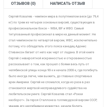
ОТЗЫВОВ (0)
НАПИСАТЬ ОТЗЫВ
Сергей Ковалев - чемпион мира в полутяжелом весе (до 79,4
кг) по трем из четырех основных версий, существующих в
профессиональном боксе – WBA, IBF и WBO. Самый
титулованный профессионал в мире на данный момент. Не
стал чемпионом по четвертой версии, WBC, исключительно
потому, что обладатель этого пояса канадец Адонис
Стивенсон бегает от него как черт от ладана. В этой книге
Сергей с невероятной искренностью и откровенностью
рассказывает о том, как прошел с боями весь путь от
челябинской улицы конца 90-х и начала 2000-х, где погибнуть
было иногда легче, чем выжить, до главных спортивных
арен Америки. Сергей не сломался, когда из раза в раз
становился жертвой несправедливого судейства на
любительском ринге. Сергей Ковалев стал «Рокки
наоборот». За героя Сталлоне в голливудской версии СССР,
увидев его несгибаемое мужество, начали болеть