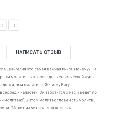
НАПИСАТЬ ОТЗЫВ
ле Евангелия это самая важная книга. Почему? На
обраны молитвы, которые для человеческой души
радости, чем молитва к Живому Богу.
сех бед и напастей, Он заботится о нас и ведет по
их молитвах'. В этом молитвослове есть молитвы
или: 'Молитвы читать - зла не знать'.