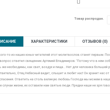
Товар распродан.
ИСАНИЕ
ХАРАКТЕРИСТИКИ
ОТЗЫВОВ (0)
кого-то из наших юных читателей этот молитвослов станет первым. Пос
 вопрос ответил священник Артемий Владимиров: 'Потому что в нем с
ь же необходимы, как свет, воздух и пища... Нет для человека большей 
вительно, Отец Небесный видит, слышит и любит нас! Он хранит нас от в
 спасения. Ответить на столь великую любовь Господа мы можем в наш
е случаи жизни, их оставили нам святые люди. Предки наши не зря говор