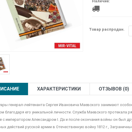
Наличие:
Товар распродан.
ИСАНИЕ
ХАРАКТЕРИСТИКИ
ОТЗЫВОВ (0)
ары генерал-лейтенанта Сергея Ивановича Маевского занимают особое
ом благодаря его уникальной личности. Служба Маевского протекала р
е с императором Александром I. Да и после окончания войны он был д
ных действий русской армии в Отечественную войну 1812 г., Заграничны