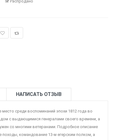
Распродано
НАПИСАТЬ ОТЗЫВ
 место среди воспоминаний эпохи 1812 года во
ядом с выдающимися генералами своего времени, а
ружен со многими ветеранами. Подробное описание
е походы, командование 13-м егерским полком, а