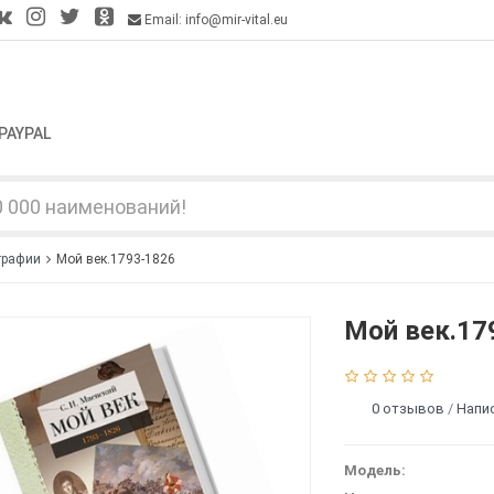
Email: info@mir-vital.eu
PAYPAL
графии
Мой век.1793-1826
Мой век.17
0 отзывов
/
Напи
Модель: