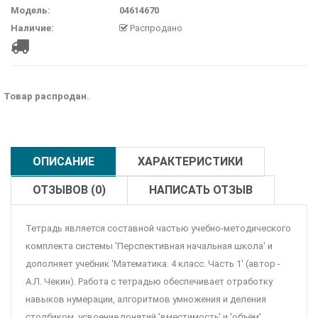
Модель:
04614670
Наличие:
Распродано
Товар распродан.
ОПИСАНИЕ
ХАРАКТЕРИСТИКИ
ОТЗЫВОВ (0)
НАПИСАТЬ ОТЗЫВ
Тетрадь является составной частью учебно-методического
комплекта системы 'Перспективная начальная школа' и
дополняет учебник 'Математика. 4 класс. Часть 1' (автор -
А.Л. Чекин). Работа с тетрадью обеспечивает отработку
навыков нумерации, алгоритмов умножения и деления
столбиком, усвоение понятий 'вместимость' и 'объём',