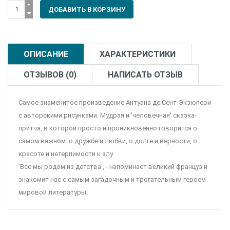
ОПИСАНИЕ
ХАРАКТЕРИСТИКИ
ОТЗЫВОВ (0)
НАПИСАТЬ ОТЗЫВ
Самое знаменитое произведение Антуана де Сент-Экзюпери
с авторскими рисунками. Мудрая и 'человечная' сказка-
притча, в которой просто и проникновенно говорится о
самом важном: о дружбе и любви, о долге и верности, о
красоте и нетерпимости к злу.
'Все мы родом из детства', - напоминает великий француз и
знакомит нас с самым загадочным и трогательным героем
мировой литературы.